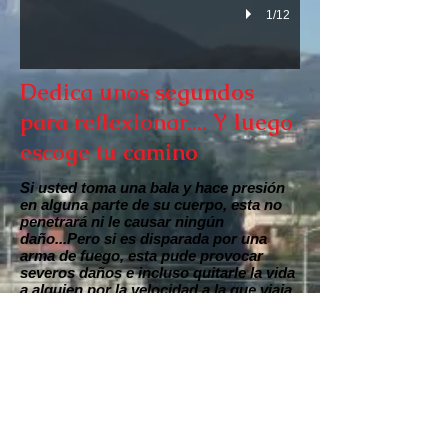
1/12
Dedica unos segundos
para reflexionar.... Y luego
escoge tu camino
Si usted toma una bala y hace presión
en alguna parte de su cuerpo, esta no
penetrará ni le causar ningún
daño...Pero si es disparada por una
arma de fuego, esta pude provocar
severos daños e incluso quitarle la vida
a alguien por la velocidad a la que viaja.
Debes saber que en el mundo a causa
de los accidentes de tráfico han muerto
cuatro veces más personas que en las
guerras y más del doble que por
homicidios...Por eso deberías tomar la
educación vial como un valor a los
derechos humanos de la vida, la
cortesía y el respeto hacia ti mismo y