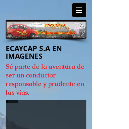
ECAYCAP S.A EN
IMAGENES
Sé parte de la aventura de
ser un conductor
responsable y prudente en
Los Ilinizas
las vías.
Asentados bajo un extraordinario paisaje de la serranía ecuatoriana