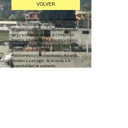
VOLVER
Nuestros cursos de conducción cuenta con
varias modalidades acorde a la
disponibilidad de los estudiantes. Nuestra
carga académica incluye la Conducción
Práctica, Educación Vial, Mecánica Básica,
Psicología de la Conducción y Primeros
Auxilios, así como el Examen
Psicosométrico y Psicosomático. Horarios
Flexibles y a escoger, de acuerdo a la
disponibillidad de aspirante.
Durante el mes de Abril 2024 brindamos
un precio especial de: $175 para una
persona y si vienen dos o mas al curso, a
cada uno le quedará en $165
ECAYCAP S.A.